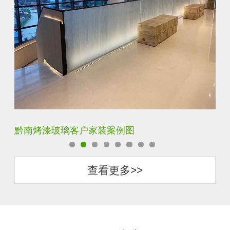
黔南单向透视玻璃客户家装案例图
梅
查看更多>>