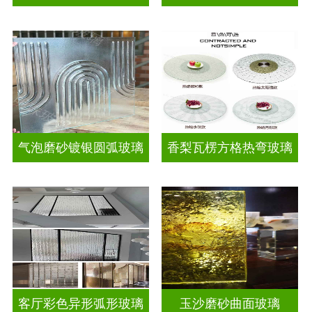
气泡磨砂镀银圆弧玻璃
香梨瓦楞方格热弯玻璃
客厅彩色异形弧形玻璃
玉沙磨砂曲面玻璃