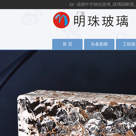
成都中空钢化玻璃_玻璃隔断墙_
厂家
首 页
头条新闻
工程玻