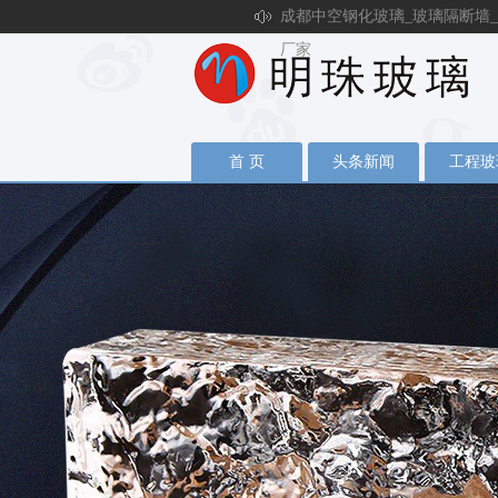
成都中空钢化玻璃_玻璃隔断墙_
厂家
首 页
头条新闻
工程玻