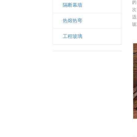
的
隔断幕墙
次
适
热熔热弯
玻
工程玻璃