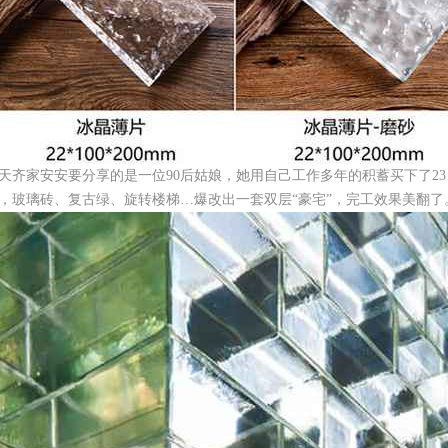
天齐家安安要分享的是一位90后姑娘，她用自己工作多年的积蓄买下了2
，玻璃砖、复古绿、旋转楼梯…爆改出一套双层“豪宅”，完工效果美翻了