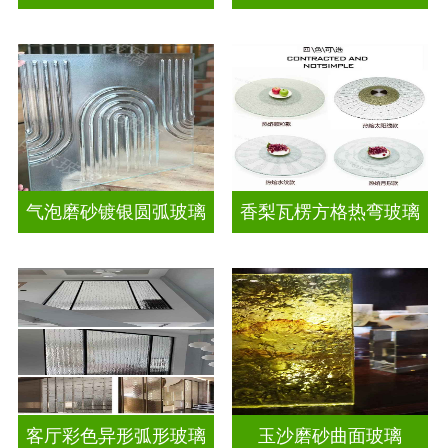
气泡磨砂镀银圆弧玻璃
香梨瓦楞方格热弯玻璃
客厅彩色异形弧形玻璃
玉沙磨砂曲面玻璃