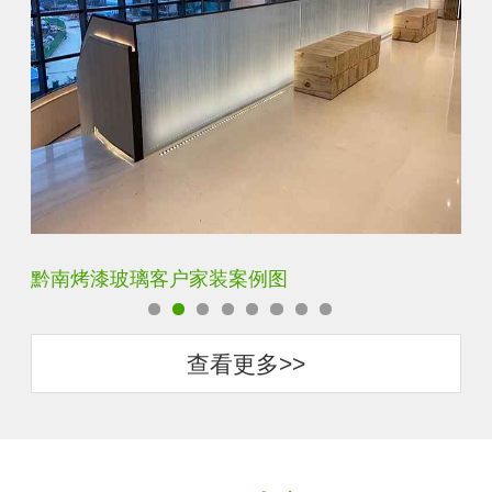
黔南单向透视玻璃客户家装案例图
梅
查看更多>>