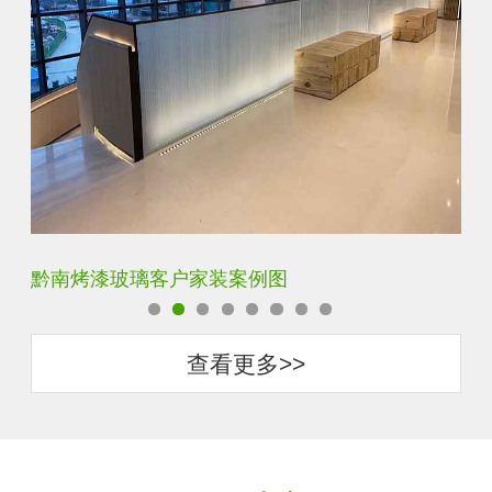
黔南单向透视玻璃客户家装案例图
梅
查看更多>>