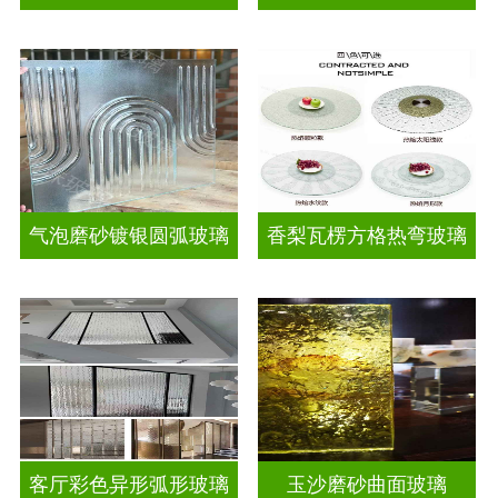
气泡磨砂镀银圆弧玻璃
香梨瓦楞方格热弯玻璃
客厅彩色异形弧形玻璃
玉沙磨砂曲面玻璃