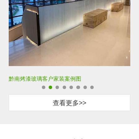
黔南单向透视玻璃客户家装案例图
梅
查看更多>>