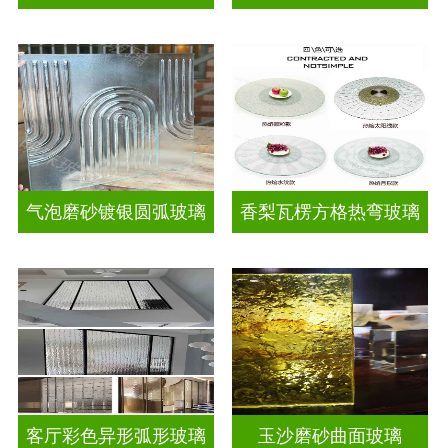
气泡磨砂镀银圆弧玻璃
香梨瓦楞方格热弯玻璃
客厅彩色异形弧形玻璃
玉沙磨砂曲面玻璃