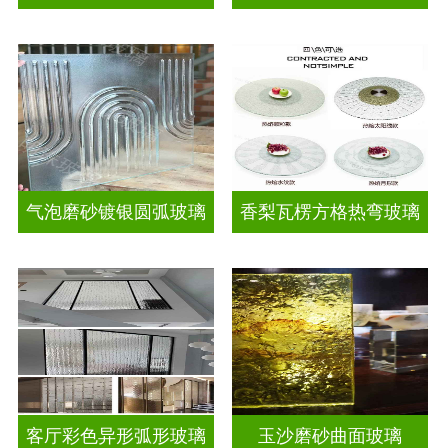
气泡磨砂镀银圆弧玻璃
香梨瓦楞方格热弯玻璃
客厅彩色异形弧形玻璃
玉沙磨砂曲面玻璃