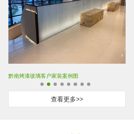
黔南单向透视玻璃客户家装案例图
梅
查看更多>>