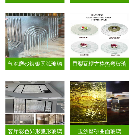
气泡磨砂镀银圆弧玻璃
香梨瓦楞方格热弯玻璃
客厅彩色异形弧形玻璃
玉沙磨砂曲面玻璃