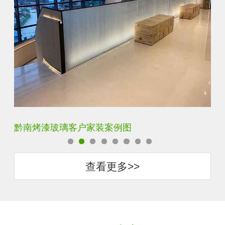
黔南单向透视玻璃客户家装案例图
梅
查看更多>>