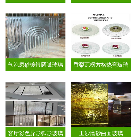
气泡磨砂镀银圆弧玻璃
香梨瓦楞方格热弯玻璃
客厅彩色异形弧形玻璃
玉沙磨砂曲面玻璃