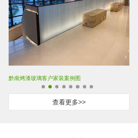
黔南单向透视玻璃客户家装案例图
梅
查看更多>>