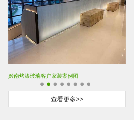
黔南单向透视玻璃客户家装案例图
梅
查看更多>>