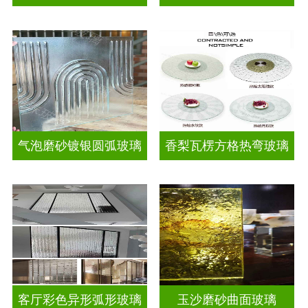
气泡磨砂镀银圆弧玻璃
香梨瓦楞方格热弯玻璃
客厅彩色异形弧形玻璃
玉沙磨砂曲面玻璃