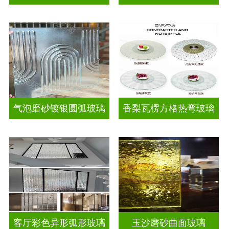
气泡磨砂镀银圆弧玻璃
香梨瓦楞方格热弯玻璃
客厅彩色异形弧形玻璃
玉沙磨砂曲面玻璃