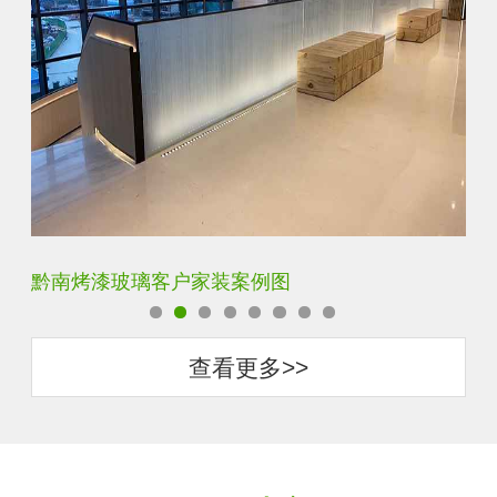
黔南单向透视玻璃客户家装案例图
梅
查看更多>>