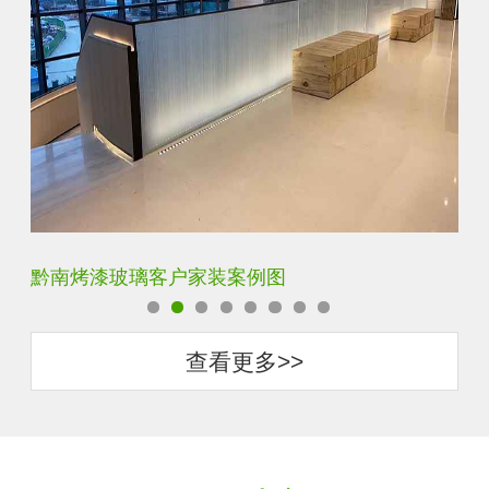
黔南单向透视玻璃客户家装案例图
梅
查看更多>>