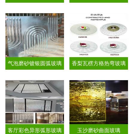
气泡磨砂镀银圆弧玻璃
香梨瓦楞方格热弯玻璃
客厅彩色异形弧形玻璃
玉沙磨砂曲面玻璃